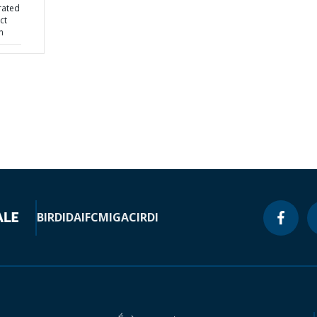
rated
ct
n
BIRD
IDA
IFC
MIGA
CIRDI