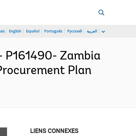
ais
English
Español
Português
Русский
العربية
 P161490- Zambia
 Procurement Plan
LIENS CONNEXES