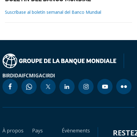
Suscríbase al boletín semanal del Banco Mundial
BIRD
IDA
IFC
MIGA
CIRDI
À propos
Pays
Évènements
RESTE