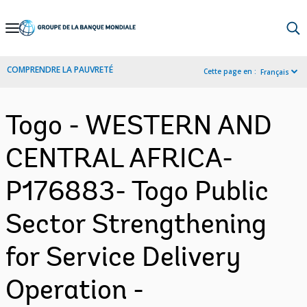
Skip
to
Main
COMPRENDRE LA PAUVRETÉ
Cette page en :
Français
Navigation
Togo - WESTERN AND
CENTRAL AFRICA-
P176883- Togo Public
Sector Strengthening
for Service Delivery
Operation -