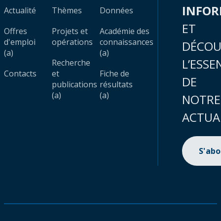
INFO
Actualité
Thèmes
Données
ET
Offres
Projets et
Académie des
d'emploi
opérations
connaissances
DÉCOU
(a)
(a)
L’ESSE
Recherche
Contacts
et
Fiche de
DE
publications
résultats
(a)
(a)
NOTRE
ACTUA
S'ab