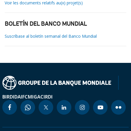
Voir les documents relatifs au(x) projet(s)
BOLETÍN DEL BANCO MUNDIAL
Suscríbase al boletín semanal del Banco Mundial
BIRD
IDA
IFC
MIGA
CIRDI