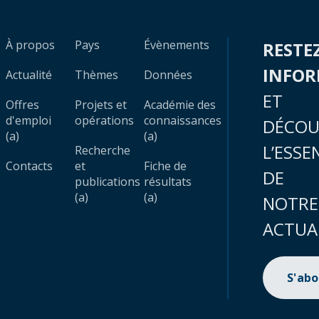
À propos
Pays
Évènements
RESTE
INFO
Actualité
Thèmes
Données
ET
Offres
Projets et
Académie des
d'emploi
opérations
connaissances
DÉCOU
(a)
(a)
L’ESSE
Recherche
Contacts
et
Fiche de
DE
publications
résultats
(a)
(a)
NOTRE
ACTUA
S'ab