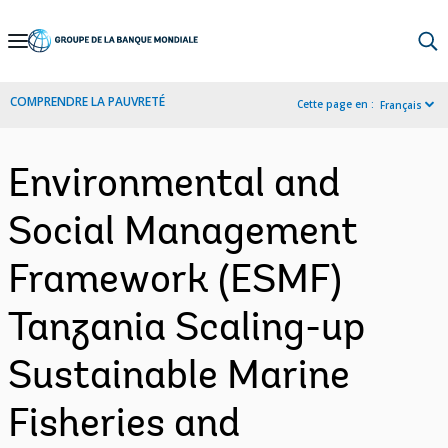
Skip
to
Main
COMPRENDRE LA PAUVRETÉ
Cette page en :
Français
Navigation
Environmental and
Social Management
Framework (ESMF)
Tanzania Scaling-up
Sustainable Marine
Fisheries and