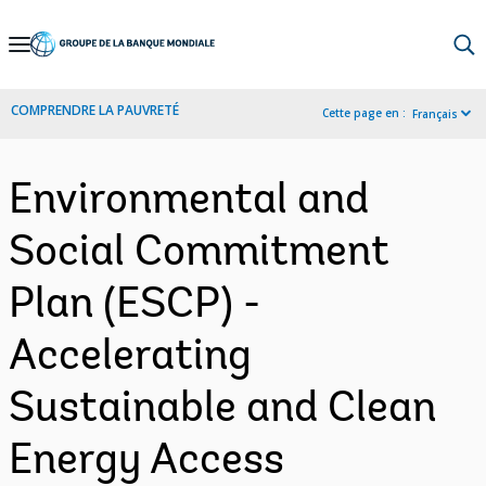
Skip
to
Main
COMPRENDRE LA PAUVRETÉ
Cette page en :
Français
Navigation
Environmental and
Social Commitment
Plan (ESCP) -
Accelerating
Sustainable and Clean
Energy Access