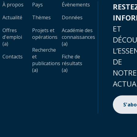
À propos
Pays
Évènements
RESTE
INFO
Actualité
Thèmes
Données
ET
Offres
Projets et
Académie des
d'emploi
opérations
connaissances
DÉCOU
(a)
(a)
L’ESSE
Recherche
Contacts
et
Fiche de
DE
publications
résultats
(a)
(a)
NOTRE
ACTUA
S'ab