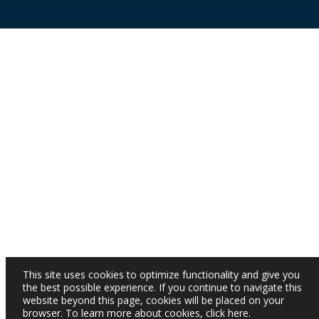
This site uses cookies to optimize functionality and give you
the best possible experience. If you continue to navigate this
website beyond this page, cookies will be placed on your
browser. To learn more about cookies,
click here
.