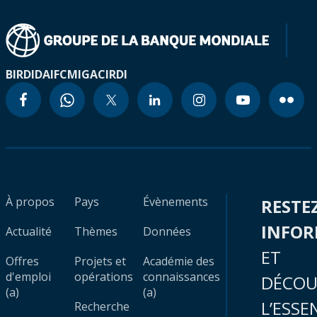
BIRD
IDA
IFC
MIGA
CIRDI
À propos
Pays
Évènements
RESTE
INFO
Actualité
Thèmes
Données
ET
Offres
Projets et
Académie des
d'emploi
opérations
connaissances
DÉCOU
(a)
(a)
L’ESSE
Recherche