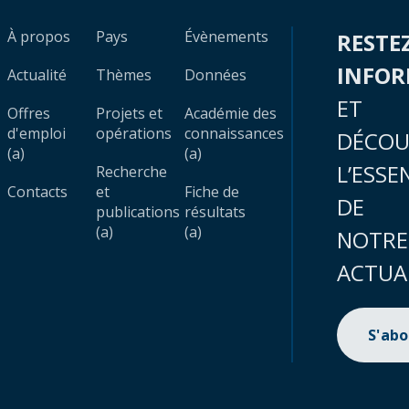
À propos
Pays
Évènements
RESTE
INFO
Actualité
Thèmes
Données
ET
Offres
Projets et
Académie des
d'emploi
opérations
connaissances
DÉCOU
(a)
(a)
L’ESSE
Recherche
Contacts
et
Fiche de
DE
publications
résultats
(a)
(a)
NOTRE
ACTUA
S'ab