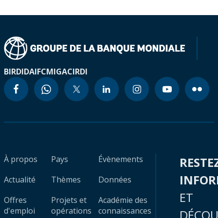
BIRD
IDA
IFC
MIGA
CIRDI
À propos
Pays
Évènements
RESTE
INFO
Actualité
Thèmes
Données
ET
Offres
Projets et
Académie des
d'emploi
opérations
connaissances
DÉCOU