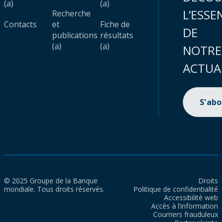
(a)
(a)
L’ESSE
Recherche
Contacts
et
Fiche de
DE
publications
résultats
(a)
(a)
NOTRE
ACTUA
S'ab
© 2025 Groupe de la Banque
Droits
mondiale. Tous droits réservés.
Politique de confidentialité
Accessibilité web
Accès à l’information
Courriers frauduleux