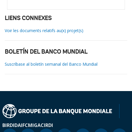
LIENS CONNEXES
Voir les documents relatifs au(x) projet(s)
BOLETÍN DEL BANCO MUNDIAL
Suscríbase al boletín semanal del Banco Mundial
BIRD
IDA
IFC
MIGA
CIRDI