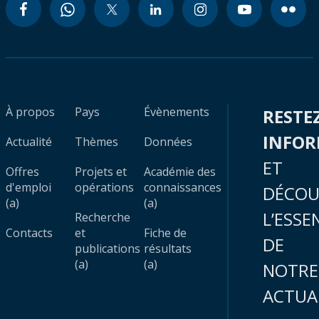
À propos
Pays
Évènements
RESTE
INFO
Actualité
Thèmes
Données
ET
Offres
Projets et
Académie des
d'emploi
opérations
connaissances
DÉCOU
(a)
(a)
L’ESSE
Recherche
Contacts
et
Fiche de
DE
publications
résultats
(a)
(a)
NOTRE
ACTUA