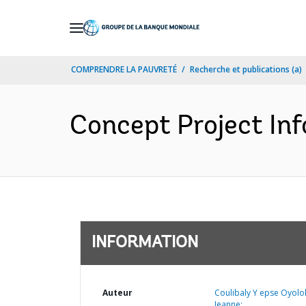
Skip
to
Main
COMPRENDRE LA PAUVRETÉ
Recherche et publications (a)
Navigation
Concept Project Inf
INFORMATION
Auteur
Coulibaly Y epse Oyolol
Jeanne;