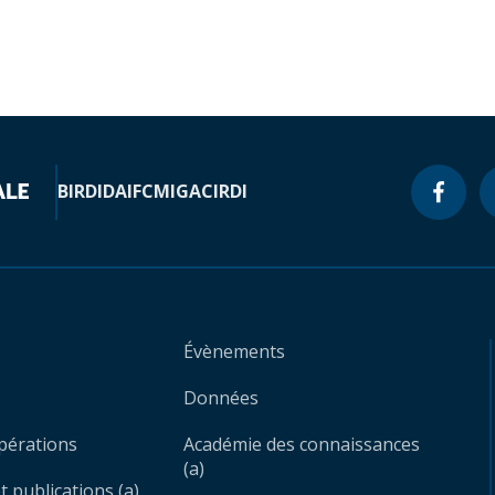
BIRD
IDA
IFC
MIGA
CIRDI
Évènements
Données
opérations
Académie des connaissances
(a)
 publications (a)