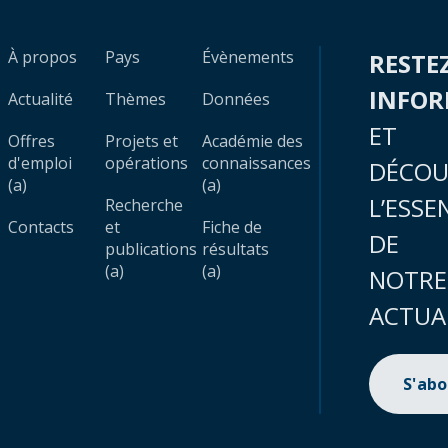
À propos
Pays
Évènements
RESTE
INFO
Actualité
Thèmes
Données
ET
Offres
Projets et
Académie des
d'emploi
opérations
connaissances
DÉCOU
(a)
(a)
L’ESSE
Recherche
Contacts
et
Fiche de
DE
publications
résultats
(a)
(a)
NOTRE
ACTUA
S'ab