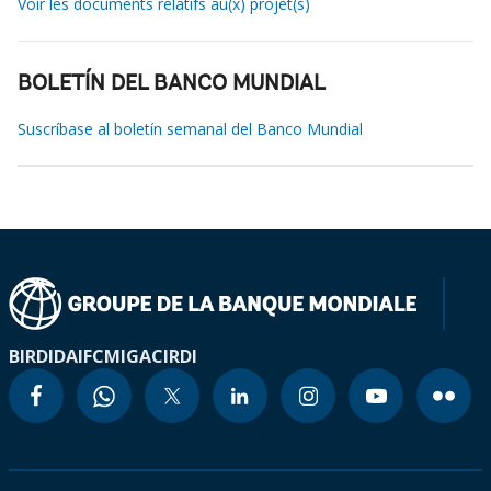
Voir les documents relatifs au(x) projet(s)
BOLETÍN DEL BANCO MUNDIAL
Suscríbase al boletín semanal del Banco Mundial
BIRD
IDA
IFC
MIGA
CIRDI