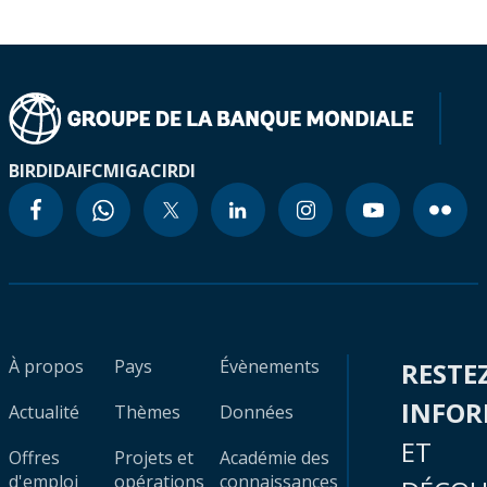
BIRD
IDA
IFC
MIGA
CIRDI
À propos
Pays
Évènements
RESTE
INFO
Actualité
Thèmes
Données
ET
Offres
Projets et
Académie des
d'emploi
opérations
connaissances