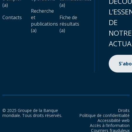
DÉCOU
(a)
(a)
L’ESSE
Recherche
Contacts
et
Fiche de
DE
publications
résultats
(a)
(a)
NOTRE
ACTUA
S'ab
© 2025 Groupe de la Banque
Droits
mondiale. Tous droits réservés.
Politique de confidentialité
Accessibilité web
Accès à l’information
Courriers frauduleux