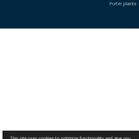
Porter plainte
This site uses cookies to optimize functionality and give you