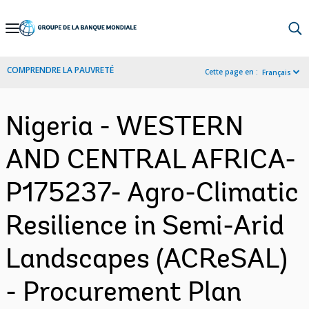
Skip
to
Main
COMPRENDRE LA PAUVRETÉ
Cette page en :
Français
Navigation
Nigeria - WESTERN
AND CENTRAL AFRICA-
P175237- Agro-Climatic
Resilience in Semi-Arid
Landscapes (ACReSAL)
- Procurement Plan