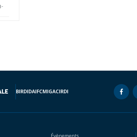
 -
BIRD
IDA
IFC
MIGA
CIRDI
Évènements