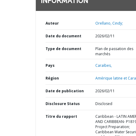
INFORMATION
Auteur
Orellano, Cindy;
Date du document
2026/02/11
Type de document
Plan de passation des
marchés
Pays
Caraïbes,
Région
Amérique latine et Cara
Date de publication
2026/02/11
Disclosure Status
Disclosed
Titre du rapport
Caribbean - LATIN AME
AND CARIBBEAN- P1819
Project Preparation;
Caribbean Water Securi