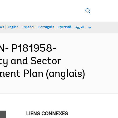
ais
English
Español
Português
Русский
العربية
N- P181958-
ty and Sector
ent Plan (anglais)
LIENS CONNEXES