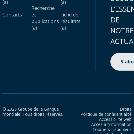
(a)
(a)
L’ESSE
Recherche
Contacts
et
Fiche de
DE
publications
résultats
(a)
(a)
NOTRE
ACTUA
S'ab
© 2025 Groupe de la Banque
Droits
mondiale. Tous droits réservés.
Politique de confidentialité
Accessibilité web
Accès à l’information
Courriers frauduleux