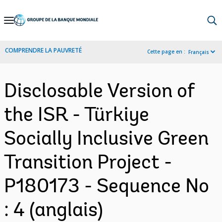
Skip
to
Main
COMPRENDRE LA PAUVRETÉ
Cette page en :
Français
Navigation
Disclosable Version of
the ISR - Türkiye
Socially Inclusive Green
Transition Project -
P180173 - Sequence No
: 4 (anglais)