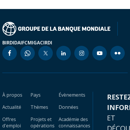
BIRD
IDA
IFC
MIGA
CIRDI
À propos
Pays
Évènements
RESTE
INFO
Actualité
Thèmes
Données
ET
Offres
Projets et
Académie des
d'emploi
opérations
connaissances
DÉCOU