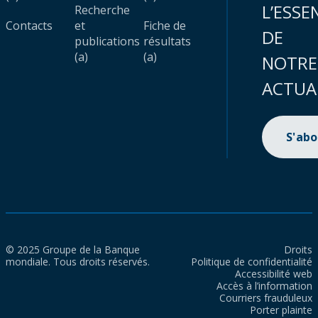
L’ESSE
Recherche
Contacts
et
Fiche de
DE
publications
résultats
(a)
(a)
NOTRE
ACTUA
S'ab
© 2025 Groupe de la Banque
Droits
mondiale. Tous droits réservés.
Politique de confidentialité
Accessibilité web
Accès à l’information
Courriers frauduleux
Porter plainte