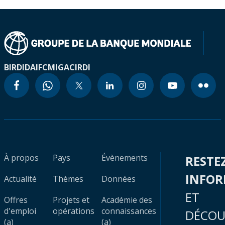
BIRD
IDA
IFC
MIGA
CIRDI
À propos
Pays
Évènements
RESTE
INFO
Actualité
Thèmes
Données
ET
Offres
Projets et
Académie des
d'emploi
opérations
connaissances
DÉCOU
(a)
(a)