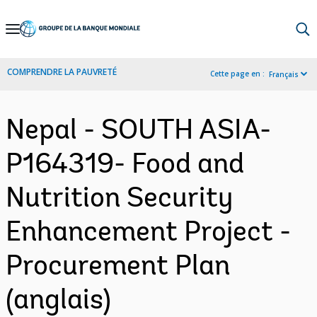
Skip
to
Main
COMPRENDRE LA PAUVRETÉ
Cette page en :
Français
Navigation
Nepal - SOUTH ASIA-
P164319- Food and
Nutrition Security
Enhancement Project -
Procurement Plan
(anglais)