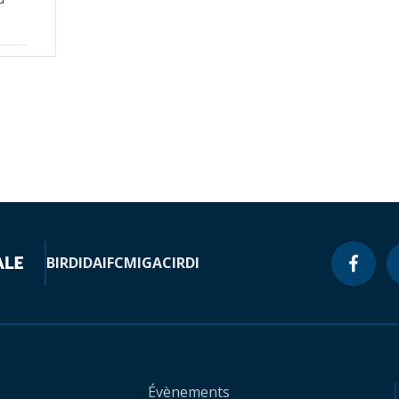
BIRD
IDA
IFC
MIGA
CIRDI
Évènements