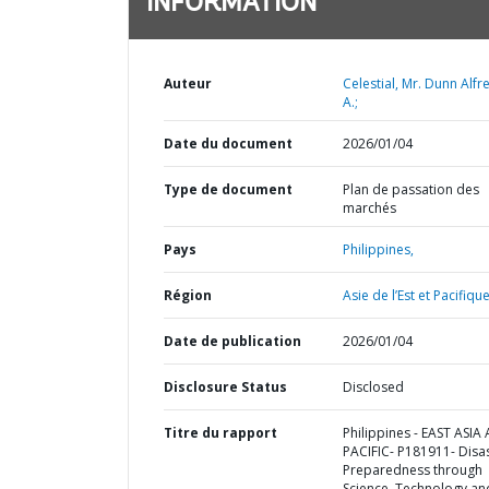
INFORMATION
Auteur
Celestial, Mr. Dunn Alf
A.;
Date du document
2026/01/04
Type de document
Plan de passation des
marchés
Pays
Philippines,
Région
Asie de l’Est et Pacifique
Date de publication
2026/01/04
Disclosure Status
Disclosed
Titre du rapport
Philippines - EAST ASIA
PACIFIC- P181911- Disa
Preparedness through
Science, Technology an