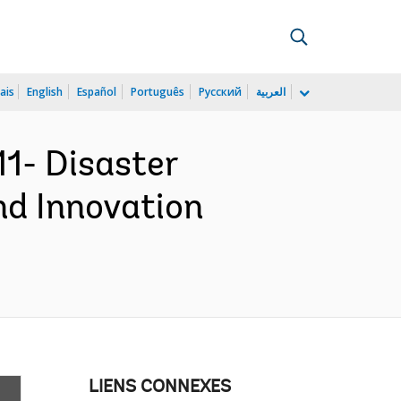
ais
English
Español
Português
Русский
العربية
1- Disaster
nd Innovation
LIENS CONNEXES