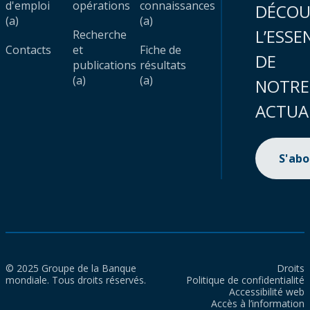
d'emploi
opérations
connaissances
DÉCOU
(a)
(a)
L’ESSE
Recherche
Contacts
et
Fiche de
DE
publications
résultats
(a)
(a)
NOTRE
ACTUA
S'ab
© 2025 Groupe de la Banque
Droits
mondiale. Tous droits réservés.
Politique de confidentialité
Accessibilité web
Accès à l’information