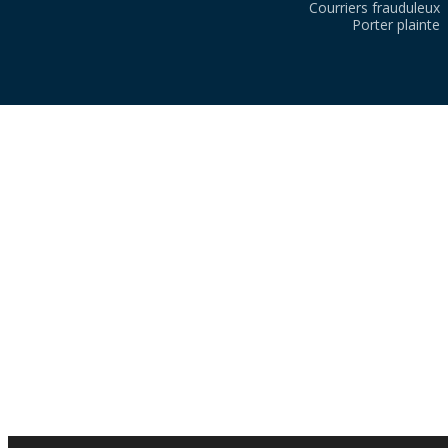
Courriers frauduleux
Porter plainte