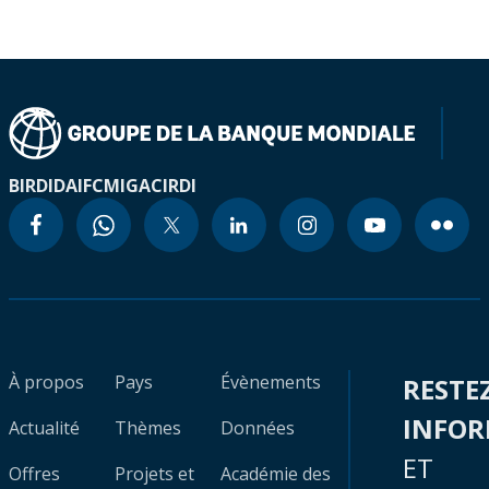
BIRD
IDA
IFC
MIGA
CIRDI
À propos
Pays
Évènements
RESTE
INFO
Actualité
Thèmes
Données
ET
Offres
Projets et
Académie des