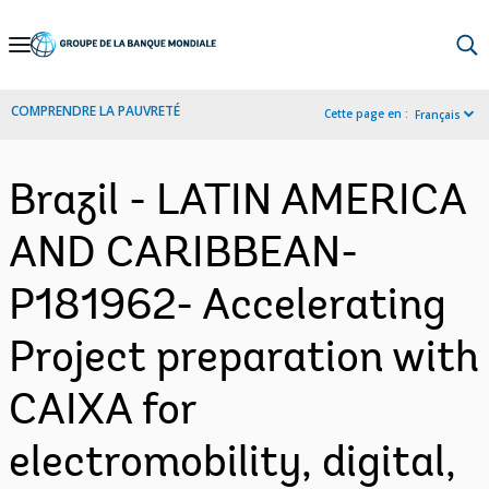
Skip
to
Main
COMPRENDRE LA PAUVRETÉ
Cette page en :
Français
Navigation
Brazil - LATIN AMERICA
AND CARIBBEAN-
P181962- Accelerating
Project preparation with
CAIXA for
electromobility, digital,