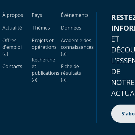
À propos
Pays
Évènements
RESTE
INFO
Actualité
Thèmes
Données
ET
Offres
Projets et
Académie des
d'emploi
opérations
connaissances
DÉCOU
(a)
(a)
L’ESSE
Recherche
Contacts
et
Fiche de
DE
publications
résultats
(a)
(a)
NOTRE
ACTUA
S'ab