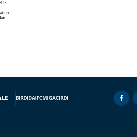
11-
ation
lan
BIRD
IDA
IFC
MIGA
CIRDI