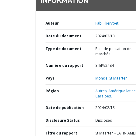
INFORMATION
Auteur
Fabi Fliervoet;
Date du document
2024/02/13
Type de document
Plan de passation des
marchés
Numéro du rapport
STEP92484
Pays
Monde,
St Maarten,
Région
Autres,
Amérique latine
Caraïbes,
Date de publication
2024/02/13
Disclosure Status
Disclosed
Titre du rapport
St Maarten - LATIN AME