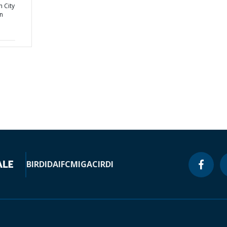
h City
on
BIRD
IDA
IFC
MIGA
CIRDI