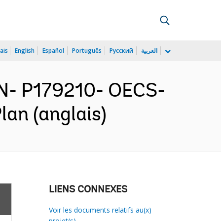
ais
English
Español
Português
Русский
العربية
N- P179210- OECS-
lan (anglais)
LIENS CONNEXES
Voir les documents relatifs au(x)
projet(s)