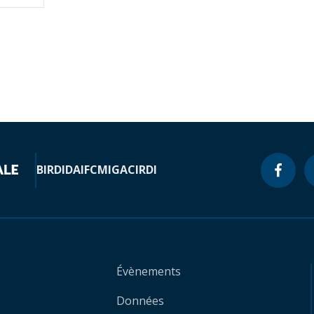
BIRD
IDA
IFC
MIGA
CIRDI
Évènements
Données