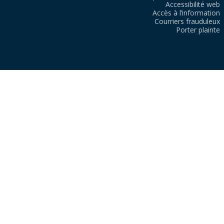
Accessibilité web
Accès à l’information
Courriers frauduleux
Porter plainte