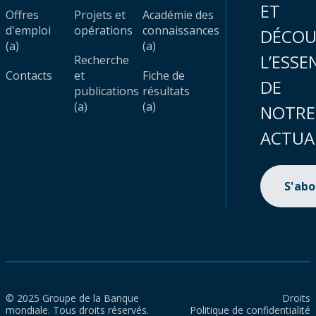
ET
Offres
Projets et
Académie des
d'emploi
opérations
connaissances
DÉCOU
(a)
(a)
L’ESSE
Recherche
Contacts
et
Fiche de
DE
publications
résultats
(a)
(a)
NOTRE
ACTUA
S'ab
© 2025 Groupe de la Banque
Droits
mondiale. Tous droits réservés.
Politique de confidentialité