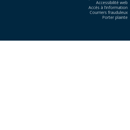
Accessibilité web
Accès à l’information
Courriers frauduleux
Porter plainte