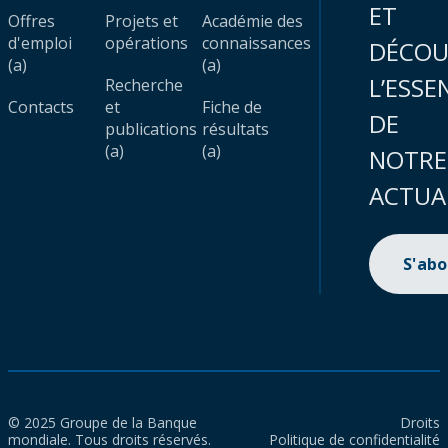
ET
Offres
Projets et
Académie des
d'emploi
opérations
connaissances
DÉCOU
(a)
(a)
L’ESSE
Recherche
Contacts
et
Fiche de
DE
publications
résultats
(a)
(a)
NOTRE
ACTUA
S'ab
© 2025 Groupe de la Banque
Droits
mondiale. Tous droits réservés.
Politique de confidentialité