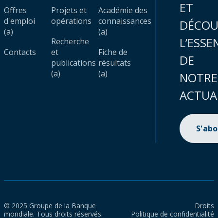
ET
Offres
Projets et
Académie des
d'emploi
opérations
connaissances
DÉCOU
(a)
(a)
L’ESSE
Recherche
Contacts
et
Fiche de
DE
publications
résultats
(a)
(a)
NOTRE
ACTUA
S'ab
© 2025 Groupe de la Banque
Droits
mondiale. Tous droits réservés.
Politique de confidentialité