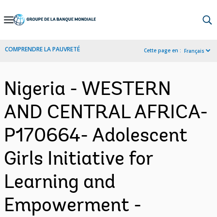
Skip
to
Main
COMPRENDRE LA PAUVRETÉ
Cette page en :
Français
Navigation
Nigeria - WESTERN
AND CENTRAL AFRICA-
P170664- Adolescent
Girls Initiative for
Learning and
Empowerment -