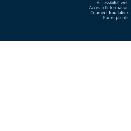
Accessibilité web
Accès à l’information
Courriers frauduleux
Porter plainte