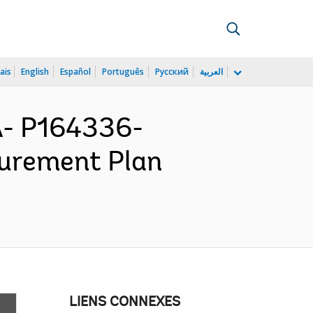
ais
English
Español
Português
Русский
العربية
- P164336-
curement Plan
LIENS CONNEXES