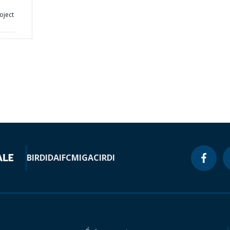
oject
BIRD
IDA
IFC
MIGA
CIRDI