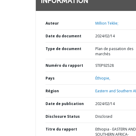
INFORMATION
Auteur
Million Teklie;
Date du document
2024/02/14
Type de document
Plan de passation des
marchés
Numéro du rapport
STEP92528
Pays
Éthiopie,
Région
Eastern and Southern Af
Date de publication
2024/02/14
Disclosure Status
Disclosed
Titre du rapport
Ethiopia - EASTERN AND
SOUTHERN AFRICA-