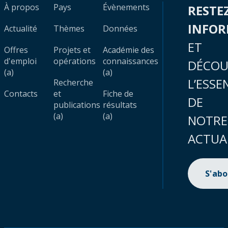
À propos
Pays
Évènements
RESTE
INFO
Actualité
Thèmes
Données
ET
Offres
Projets et
Académie des
d'emploi
opérations
connaissances
DÉCOU
(a)
(a)
L’ESSE
Recherche
Contacts
et
Fiche de
DE
publications
résultats
(a)
(a)
NOTRE
ACTUA
S'ab