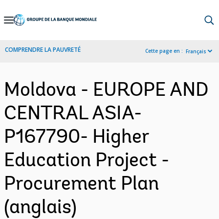
Skip
to
Main
COMPRENDRE LA PAUVRETÉ
Cette page en :
Français
Navigation
Moldova - EUROPE AND
CENTRAL ASIA-
P167790- Higher
Education Project -
Procurement Plan
(anglais)