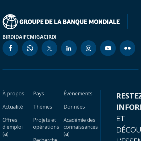
BIRD
IDA
IFC
MIGA
CIRDI
À propos
Pays
Évènements
RESTE
INFO
Actualité
Thèmes
Données
ET
Offres
Projets et
Académie des
d'emploi
opérations
connaissances
DÉCOU
(a)
(a)
L’ESSE
Recherche