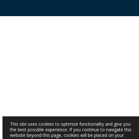
This site uses cookies to optimize functionality and give you
the best possible experience. If you continue to navigate this
website beyond this page, cookies will be placed on your