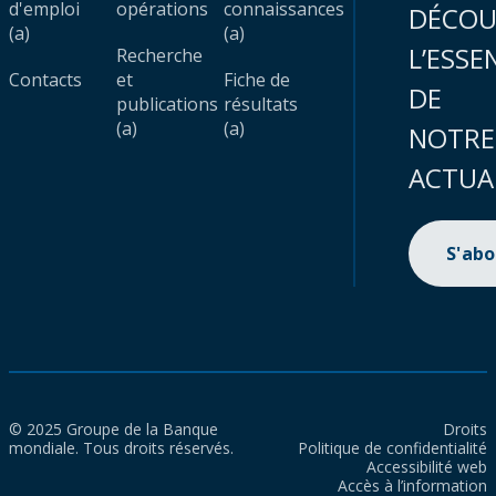
d'emploi
opérations
connaissances
DÉCOU
(a)
(a)
L’ESSE
Recherche
Contacts
et
Fiche de
DE
publications
résultats
(a)
(a)
NOTRE
ACTUA
S'ab
© 2025 Groupe de la Banque
Droits
mondiale. Tous droits réservés.
Politique de confidentialité
Accessibilité web
Accès à l’information