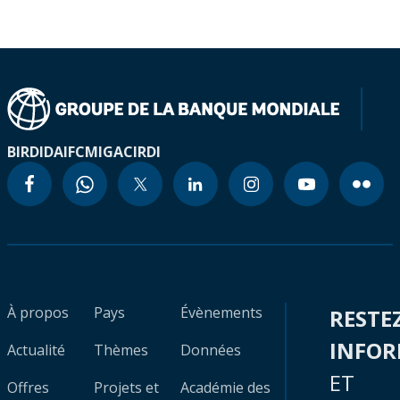
BIRD
IDA
IFC
MIGA
CIRDI
À propos
Pays
Évènements
RESTE
INFO
Actualité
Thèmes
Données
ET
Offres
Projets et
Académie des