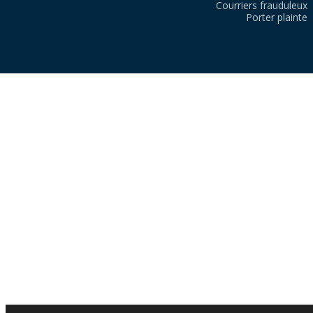
Courriers frauduleux
Porter plainte