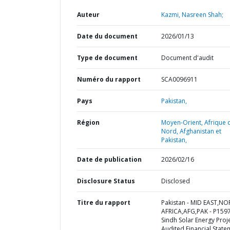
Auteur
Kazmi, Nasreen Shah;
Date du document
2026/01/13
Type de document
Document d'audit
Numéro du rapport
SCA0096911
Pays
Pakistan,
Région
Moyen-Orient, Afrique 
Nord, Afghanistan et
Pakistan,
Date de publication
2026/02/16
Disclosure Status
Disclosed
Titre du rapport
Pakistan - MID EAST,N
AFRICA,AFG,PAK - P1597
Sindh Solar Energy Proje
Audited Financial State