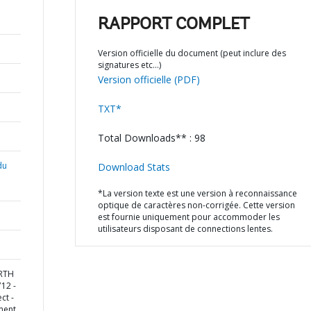
RAPPORT COMPLET
Version officielle du document (peut inclure des
signatures etc…)
Version officielle (PDF)
TXT*
Total Downloads** : 98
du
Download Stats
*La version texte est une version à reconnaissance
optique de caractères non-corrigée. Cette version
est fournie uniquement pour accommoder les
utilisateurs disposant de connections lentes.
ORTH
12 -
ct -
ment