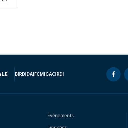
BIRD
IDA
IFC
MIGA
CIRDI
Évènements
Données