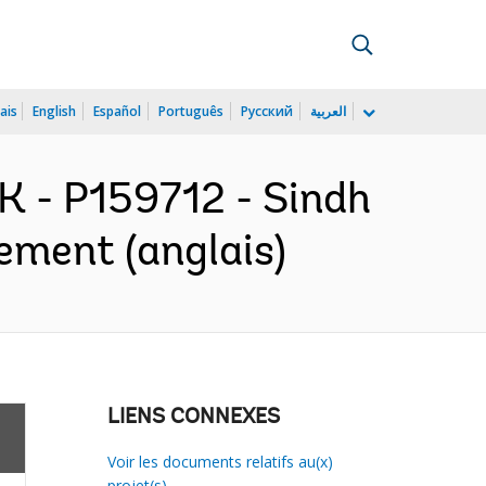
ais
English
Español
Português
Русский
العربية
 - P159712 - Sindh
ement (anglais)
LIENS CONNEXES
Voir les documents relatifs au(x)
projet(s)