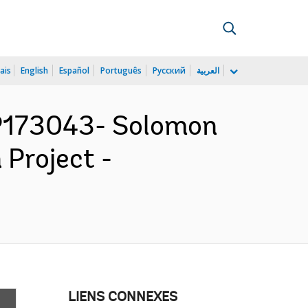
ais
English
Español
Português
Русский
العربية
 P173043- Solomon
 Project -
LIENS CONNEXES