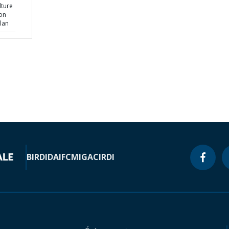
lture
on
lan
BIRD
IDA
IFC
MIGA
CIRDI