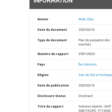
INFORMATION
Auteur
Wate, Elda;
Date du document
2025/02/18
Type de document
Plan de passation des
marchés
Numéro du rapport
STEP109201
Pays
Îles Salomon,
Région
Asie de l’Est et Pacifique
Date de publication
2025/02/18
Disclosure Status
Disclosed
Titre du rapport
Solomon Islands - EAST
AND PACIFIC- P173043-