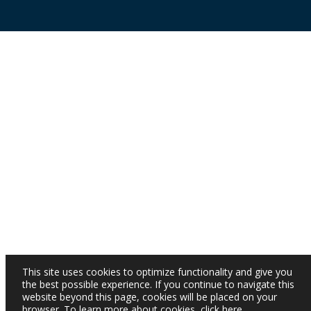
This site uses cookies to optimize functionality and give you
the best possible experience. If you continue to navigate this
website beyond this page, cookies will be placed on your
browser. To learn more about cookies,
click here
.