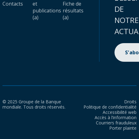
Contacts
et
Fiche de
DE
publications
résultats
(a)
(a)
NOTRE
ACTUA
S'ab
© 2025 Groupe de la Banque
Droits
mondiale. Tous droits réservés.
Politique de confidentialité
Accessibilité web
Accès à l’information
Courriers frauduleux
Porter plainte