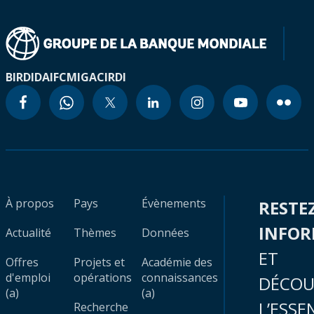
BIRD
IDA
IFC
MIGA
CIRDI
À propos
Pays
Évènements
RESTE
INFO
Actualité
Thèmes
Données
ET
Offres
Projets et
Académie des
d'emploi
opérations
connaissances
DÉCOU
(a)
(a)
L’ESSE
Recherche