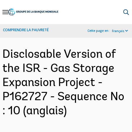
Skip
to
Main
COMPRENDRE LA PAUVRETÉ
Cette page en :
Français
Navigation
Disclosable Version of
the ISR - Gas Storage
Expansion Project -
P162727 - Sequence No
: 10 (anglais)