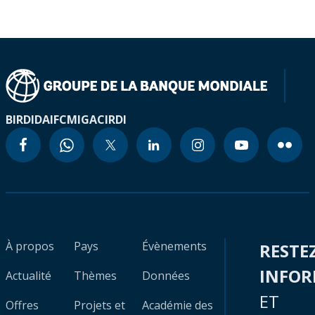
BIRD
IDA
IFC
MIGA
CIRDI
À propos
Pays
Évènements
RESTE
INFO
Actualité
Thèmes
Données
ET
Offres
Projets et
Académie des