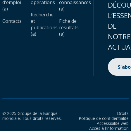
d'emploi
opérations
connaissances
DÉCOU
(a)
(a)
L’ESSE
Recherche
Contacts
et
Fiche de
DE
publications
résultats
(a)
(a)
NOTRE
ACTUA
S'ab
© 2025 Groupe de la Banque
Droits
mondiale. Tous droits réservés.
Politique de confidentialité
Accessibilité web
Accès à l’information