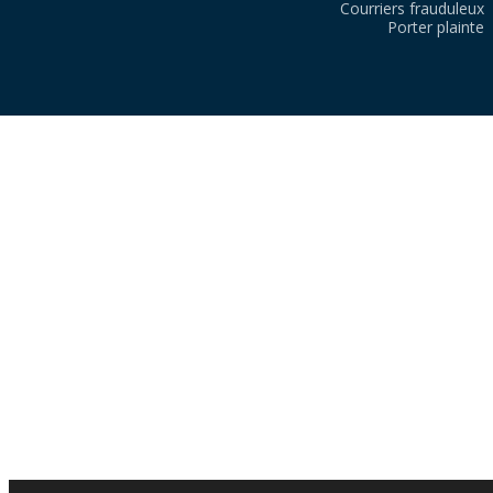
Courriers frauduleux
Porter plainte