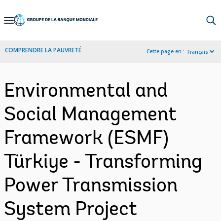
Skip
to
Main
COMPRENDRE LA PAUVRETÉ
Cette page en :
Français
Navigation
Environmental and
Social Management
Framework (ESMF)
Türkiye - Transforming
Power Transmission
System Project