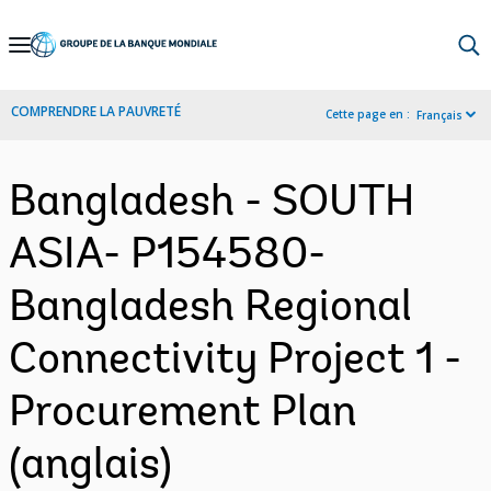
Skip
to
Main
COMPRENDRE LA PAUVRETÉ
Cette page en :
Français
Navigation
Bangladesh - SOUTH
ASIA- P154580-
Bangladesh Regional
Connectivity Project 1 -
Procurement Plan
(anglais)