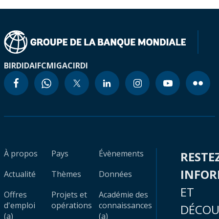
BIRD
IDA
IFC
MIGA
CIRDI
À propos
Pays
Évènements
RESTE
INFO
Actualité
Thèmes
Données
ET
Offres
Projets et
Académie des
d'emploi
opérations
connaissances
DÉCOU
(a)
(a)