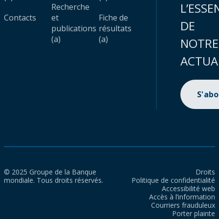
L’ESSE
Recherche
Contacts
et
Fiche de
DE
publications
résultats
(a)
(a)
NOTRE
ACTUA
S'ab
© 2025 Groupe de la Banque
Droits
mondiale. Tous droits réservés.
Politique de confidentialité
Accessibilité web
Accès à l’information
Courriers frauduleux
Porter plainte