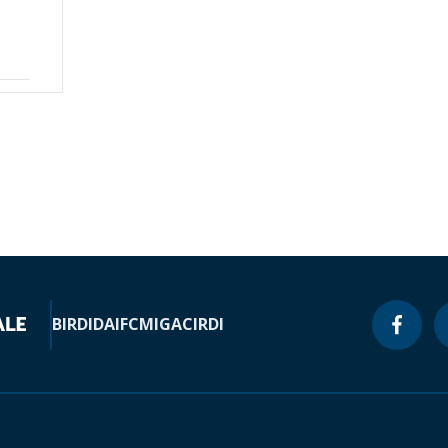
BIRD
IDA
IFC
MIGA
CIRDI