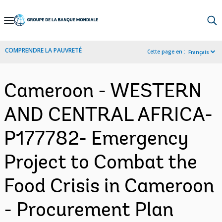
Skip
to
Main
COMPRENDRE LA PAUVRETÉ
Cette page en :
Français
Navigation
Cameroon - WESTERN
AND CENTRAL AFRICA-
P177782- Emergency
Project to Combat the
Food Crisis in Cameroon
- Procurement Plan