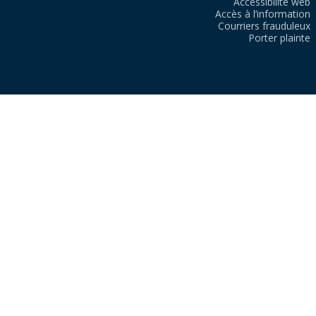
Accessibilité web
Accès à l’information
Courriers frauduleux
Porter plainte