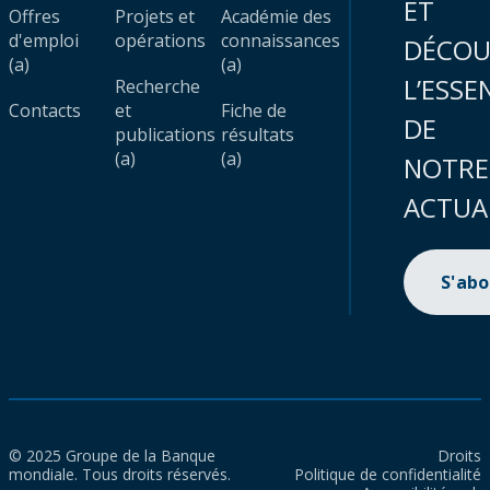
ET
Offres
Projets et
Académie des
d'emploi
opérations
connaissances
DÉCOU
(a)
(a)
L’ESSE
Recherche
Contacts
et
Fiche de
DE
publications
résultats
(a)
(a)
NOTRE
ACTUA
S'ab
© 2025 Groupe de la Banque
Droits
mondiale. Tous droits réservés.
Politique de confidentialité