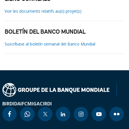
Voir les documents relatifs au(x) projet(s)
BOLETÍN DEL BANCO MUNDIAL
Suscríbase al boletín semanal del Banco Mundial
BIRD
IDA
IFC
MIGA
CIRDI