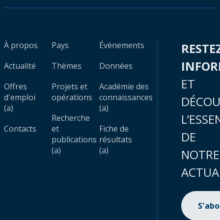
À propos
Pays
Évènements
RESTE
INFO
Actualité
Thèmes
Données
ET
Offres
Projets et
Académie des
d'emploi
opérations
connaissances
DÉCOU
(a)
(a)
L’ESSE
Recherche
Contacts
et
Fiche de
DE
publications
résultats
(a)
(a)
NOTRE
ACTUA
S'ab