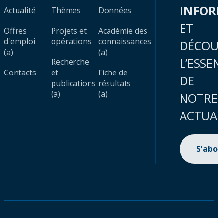
INFO
Actualité
Thèmes
Données
ET
Offres
Projets et
Académie des
d'emploi
opérations
connaissances
DÉCOU
(a)
(a)
L’ESSE
Recherche
Contacts
et
Fiche de
DE
publications
résultats
(a)
(a)
NOTRE
ACTUA
S'ab