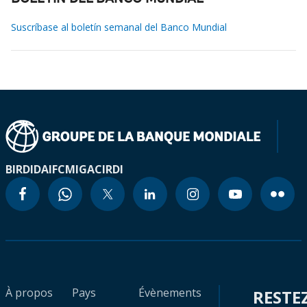
Suscríbase al boletín semanal del Banco Mundial
BIRD
IDA
IFC
MIGA
CIRDI
À propos
Pays
Évènements
RESTE