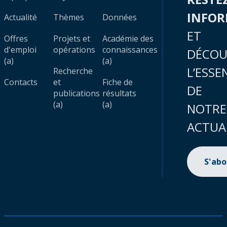
INFO
Actualité
Thèmes
Données
ET
Offres
Projets et
Académie des
d'emploi
opérations
connaissances
DÉCOU
(a)
(a)
L’ESSE
Recherche
Contacts
et
Fiche de
DE
publications
résultats
(a)
(a)
NOTRE
ACTUA
S'ab