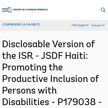
Skip
to
Main
COMPRENDRE LA PAUVRETÉ
Cette page en :
Français
Navigation
Disclosable Version of
the ISR - JSDF Haiti:
Promoting the
Productive Inclusion of
Persons with
Disabilities - P179038 -