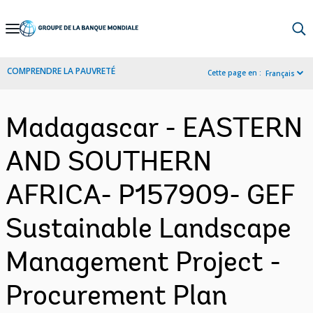
Skip
to
Main
COMPRENDRE LA PAUVRETÉ
Cette page en :
Français
Navigation
Madagascar - EASTERN
AND SOUTHERN
AFRICA- P157909- GEF
Sustainable Landscape
Management Project -
Procurement Plan