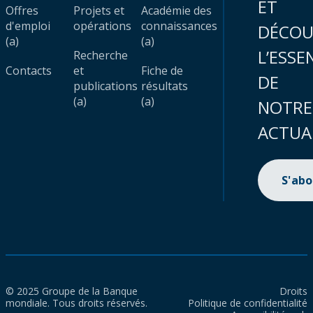
ET
Offres
Projets et
Académie des
d'emploi
opérations
connaissances
DÉCOU
(a)
(a)
L’ESSE
Recherche
Contacts
et
Fiche de
DE
publications
résultats
(a)
(a)
NOTRE
ACTUA
S'ab
© 2025 Groupe de la Banque
Droits
mondiale. Tous droits réservés.
Politique de confidentialité