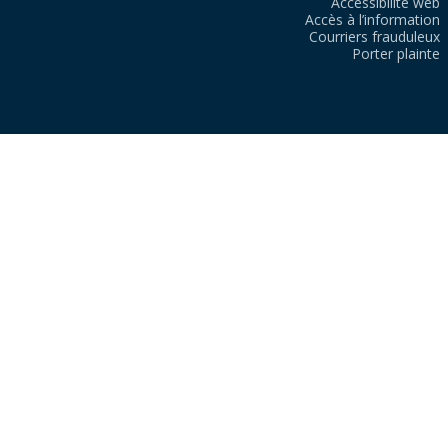
Accessibilité web
Accès à l’information
Courriers frauduleux
Porter plainte