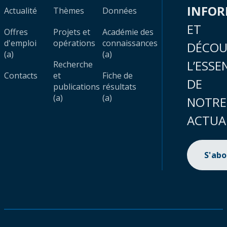
INFO
Actualité
Thèmes
Données
ET
Offres
Projets et
Académie des
d'emploi
opérations
connaissances
DÉCOU
(a)
(a)
L’ESSE
Recherche
Contacts
et
Fiche de
DE
publications
résultats
(a)
(a)
NOTRE
ACTUA
S'ab