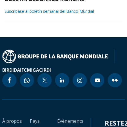
Suscríbase al boletín semanal del Banco Mundial
BIRD
IDA
IFC
MIGA
CIRDI
À propos
Pays
Évènements
RESTE