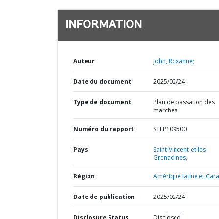
INFORMATION
Auteur
John, Roxanne;
Date du document
2025/02/24
Type de document
Plan de passation des
marchés
Numéro du rapport
STEP109500
Pays
Saint-Vincent-et-les
Grenadines,
Région
Amérique latine et Cara
Date de publication
2025/02/24
Disclosure Status
Disclosed