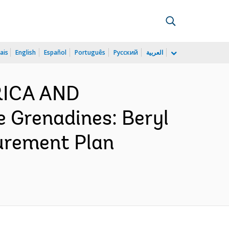
ais
English
Español
Português
Русский
العربية
ERICA AND
 Grenadines: Beryl
curement Plan