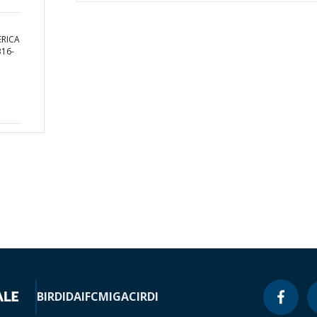
ERICA
16-
BIRD
IDA
IFC
MIGA
CIRDI