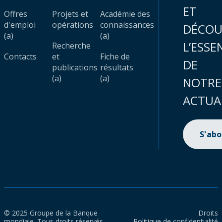
ET
Offres
Projets et
Académie des
d'emploi
opérations
connaissances
DÉCOU
(a)
(a)
L’ESSE
Recherche
Contacts
et
Fiche de
DE
publications
résultats
(a)
(a)
NOTRE
ACTUA
S'ab
© 2025 Groupe de la Banque
Droits
mondiale. Tous droits réservés.
Politique de confidentialité