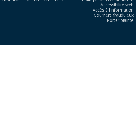
Accessibilité web
Accès à l’information
Courriers frauduleux
Porter plainte