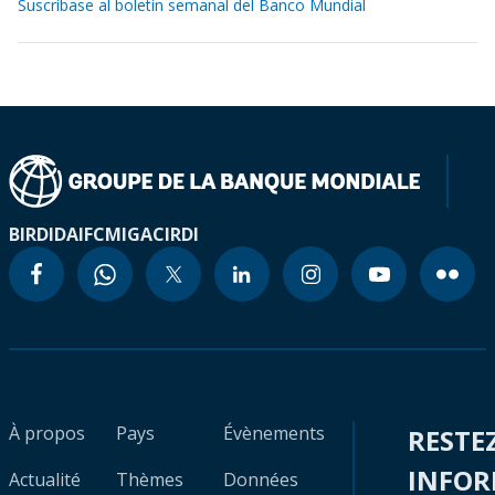
Suscríbase al boletín semanal del Banco Mundial
BIRD
IDA
IFC
MIGA
CIRDI
À propos
Pays
Évènements
RESTE
INFO
Actualité
Thèmes
Données