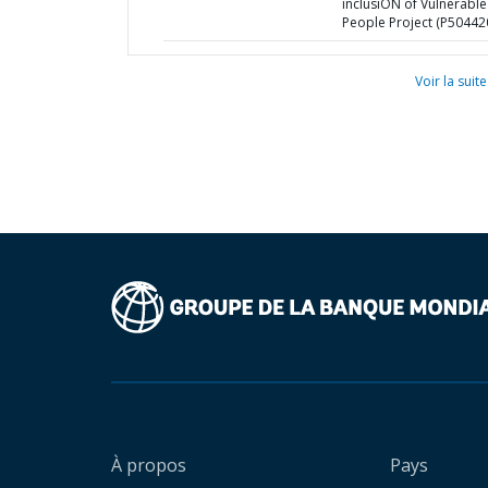
inclusiON of Vulnerable
People Project (P50442
Voir la suite
À propos
Pays