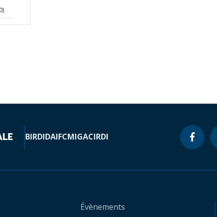
0)
BIRD
IDA
IFC
MIGA
CIRDI
Évènements