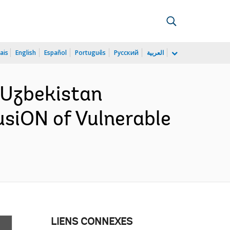
ais
English
Español
Português
Русский
العربية
 Uzbekistan
usiON of Vulnerable
LIENS CONNEXES