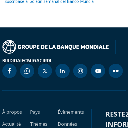
Suscríbase al boletín semanal del Banco Mundial
BIRD
IDA
IFC
MIGA
CIRDI
À propos
Pays
Évènements
RESTE
INFO
Actualité
Thèmes
Données