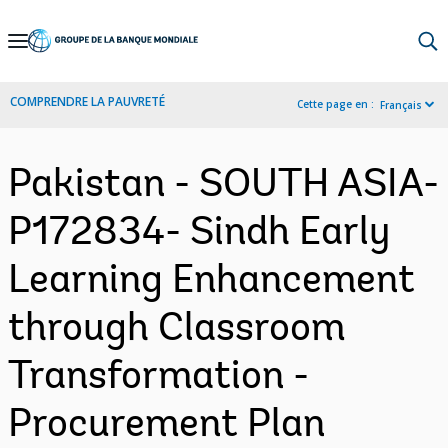
Skip
to
Main
COMPRENDRE LA PAUVRETÉ
Cette page en :
Français
Navigation
Pakistan - SOUTH ASIA-
P172834- Sindh Early
Learning Enhancement
through Classroom
Transformation -
Procurement Plan