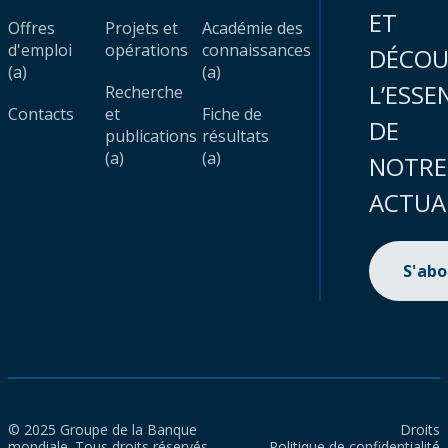
ET
Offres
Projets et
Académie des
d'emploi
opérations
connaissances
DÉCOU
(a)
(a)
L’ESSE
Recherche
Contacts
et
Fiche de
DE
publications
résultats
(a)
(a)
NOTRE
ACTUA
S'ab
© 2025 Groupe de la Banque
Droits
mondiale. Tous droits réservés.
Politique de confidentialité