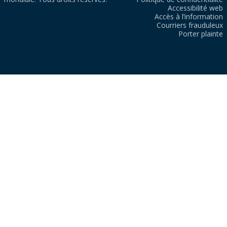
Accessibilité web
Accès à l’information
Courriers frauduleux
Porter plainte