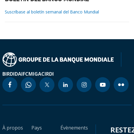
Suscríbase al boletín semanal del Banco Mundial
BIRD
IDA
IFC
MIGA
CIRDI
À propos
Pays
Évènements
RESTE