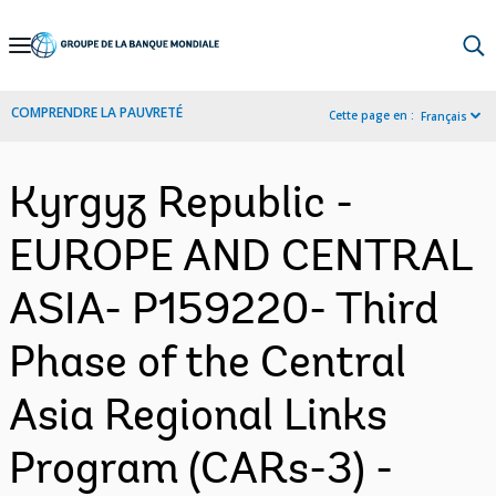
Skip
to
Main
COMPRENDRE LA PAUVRETÉ
Cette page en :
Français
Navigation
Kyrgyz Republic -
EUROPE AND CENTRAL
ASIA- P159220- Third
Phase of the Central
Asia Regional Links
Program (CARs-3) -