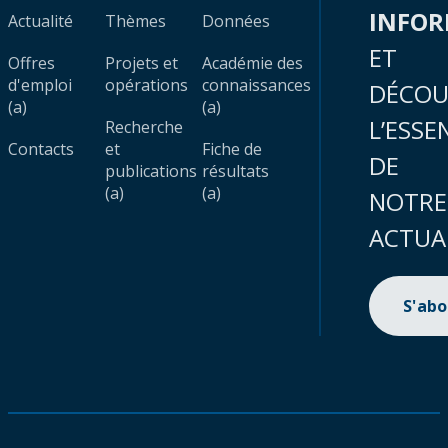
INFO
Actualité
Thèmes
Données
ET
Offres
Projets et
Académie des
d'emploi
opérations
connaissances
DÉCOU
(a)
(a)
L’ESSE
Recherche
Contacts
et
Fiche de
DE
publications
résultats
(a)
(a)
NOTRE
ACTUA
S'ab