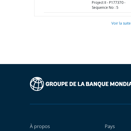
Project II - P177370 -
Sequence No : 5
Voir la suite
À propos
Pays