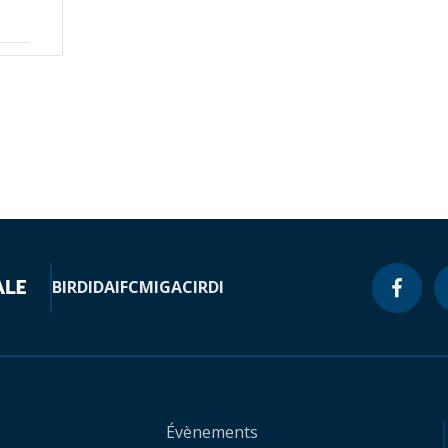
BIRD
IDA
IFC
MIGA
CIRDI
Évènements