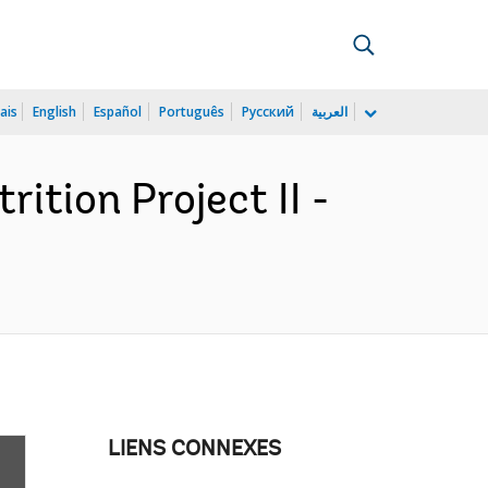
ais
English
Español
Português
Русский
العربية
ition Project II -
LIENS CONNEXES