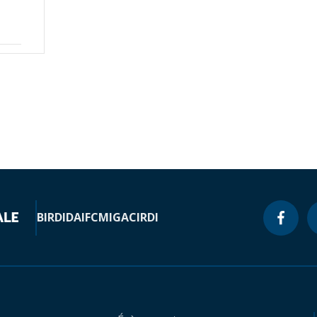
BIRD
IDA
IFC
MIGA
CIRDI