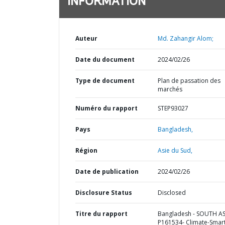
INFORMATION
Auteur
Md. Zahangir Alom;
Date du document
2024/02/26
Type de document
Plan de passation des
marchés
Numéro du rapport
STEP93027
Pays
Bangladesh,
Région
Asie du Sud,
Date de publication
2024/02/26
Disclosure Status
Disclosed
Titre du rapport
Bangladesh - SOUTH AS
P161534- Climate-Smar