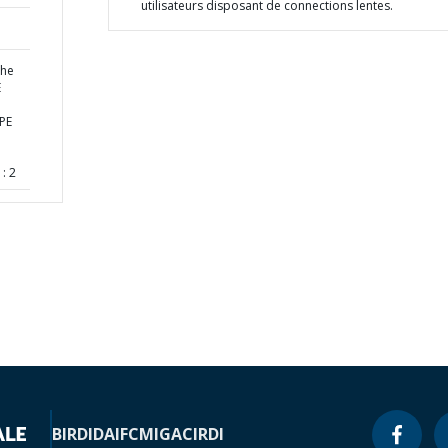
utilisateurs disposant de connections lentes.
the
E
PE
: 2
BIRD
IDA
IFC
MIGA
CIRDI