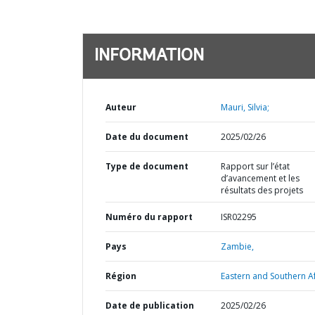
INFORMATION
Auteur
Mauri, Silvia;
Date du document
2025/02/26
Type de document
Rapport sur l’état
d’avancement et les
résultats des projets
Numéro du rapport
ISR02295
Pays
Zambie,
Région
Eastern and Southern Af
Date de publication
2025/02/26