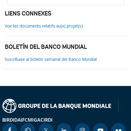
LIENS CONNEXES
Voir les documents relatifs au(x) projet(s)
BOLETÍN DEL BANCO MUNDIAL
Suscríbase al boletín semanal del Banco Mundial
BIRD
IDA
IFC
MIGA
CIRDI