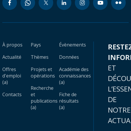
À propos
Pays
Évènements
RESTE
INFO
Actualité
Thèmes
Données
ET
Offres
Projets et
Académie des
d'emploi
opérations
connaissances
DÉCOU
(a)
(a)
L’ESSE
Recherche
Contacts
et
Fiche de
DE
publications
résultats
(a)
(a)
NOTRE
ACTUA