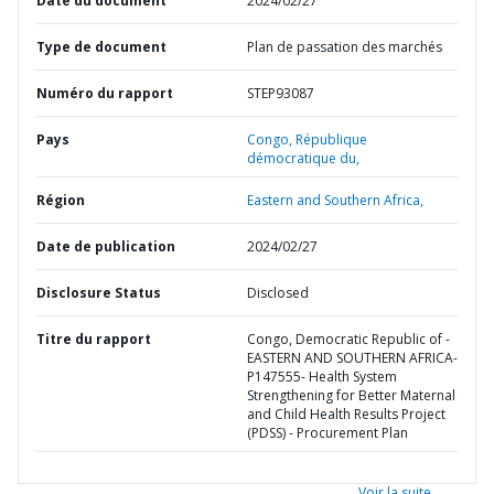
Date du document
2024/02/27
Type de document
Plan de passation des marchés
Numéro du rapport
STEP93087
Pays
Congo,
République
démocratique du,
Région
Eastern and Southern Africa,
Date de publication
2024/02/27
Disclosure Status
Disclosed
Titre du rapport
Congo, Democratic Republic of -
EASTERN AND SOUTHERN AFRICA-
P147555- Health System
Strengthening for Better Maternal
and Child Health Results Project
(PDSS) - Procurement Plan
Voir la suite