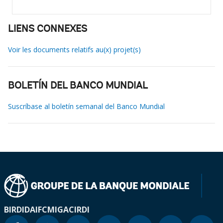
LIENS CONNEXES
Voir les documents relatifs au(x) projet(s)
BOLETÍN DEL BANCO MUNDIAL
Suscríbase al boletín semanal del Banco Mundial
BIRD
IDA
IFC
MIGA
CIRDI