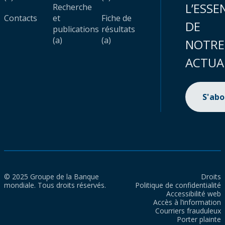
L’ESSE
Recherche
Contacts
et
Fiche de
DE
publications
résultats
(a)
(a)
NOTRE
ACTUA
S'ab
© 2025 Groupe de la Banque
Droits
mondiale. Tous droits réservés.
Politique de confidentialité
Accessibilité web
Accès à l’information
Courriers frauduleux
Porter plainte