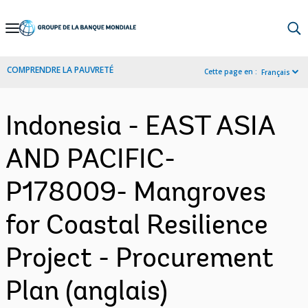
Skip
to
Main
COMPRENDRE LA PAUVRETÉ
Cette page en :
Français
Navigation
Indonesia - EAST ASIA
AND PACIFIC-
P178009- Mangroves
for Coastal Resilience
Project - Procurement
Plan (anglais)