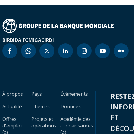
BIRD
IDA
IFC
MIGA
CIRDI
À propos
Pays
Évènements
RESTE
INFO
Actualité
Thèmes
Données
ET
Offres
Projets et
Académie des
d'emploi
opérations
connaissances
DÉCOU
(a)
(a)